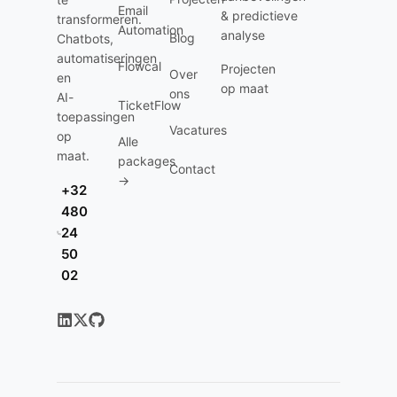
Email
& predictieve
transformeren.
Automation
analyse
Blog
Chatbots,
automatiseringen
Flowcal
Projecten
Over
en
op maat
ons
AI-
TicketFlow
toepassingen
Vacatures
op
Alle
maat.
packages
Contact
→
+32
480
24
50
02