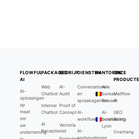
FLOWFUL
PACKAGES
BEDRIJF
DIENSTEN
KANTOREN
ONZE
AI
PRODUCT
Web
AI-
Conversationele
AI-
AI-
Chatbot
Audit
en
bureau
Mailflow
oplossingen
spraakagenten
Brussel
AI
op
Internal
Proof of
maat
Chatbot
Concept
AI-
AI-
GEO
om
workflowautomatisering
bureau
Ready
AI
Vectoria
uw
Lyon
Receptionist
AI-
Overhang
onderneming
aanbevelingen
Projecten
te