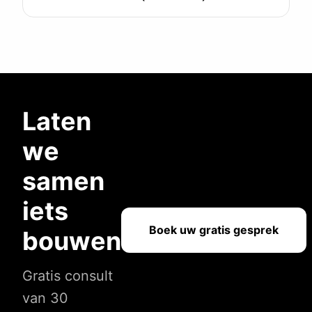
Laten
we
samen
iets
Boek uw gratis gesprek
bouwen
Gratis consult
van 30