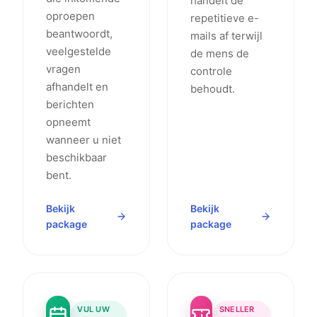
handelt de
oproepen
repetitieve e-
beantwoordt,
mails af terwijl
veelgestelde
de mens de
vragen
controle
afhandelt en
behoudt.
berichten
opneemt
wanneer u niet
beschikbaar
bent.
Bekijk
Bekijk
package
package
VUL UW
SNELLER