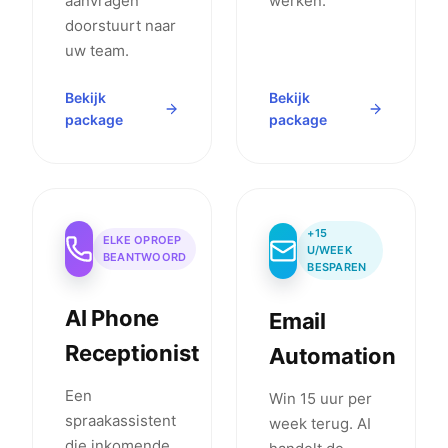
aanvragen
werken.
doorstuurt naar
uw team.
Bekijk
Bekijk
package
package
+15
ELKE OPROEP
U/WEEK
BEANTWOORD
BESPAREN
AI Phone
Email
Receptionist
Automation
Een
Win 15 uur per
spraakassistent
week terug. AI
die inkomende