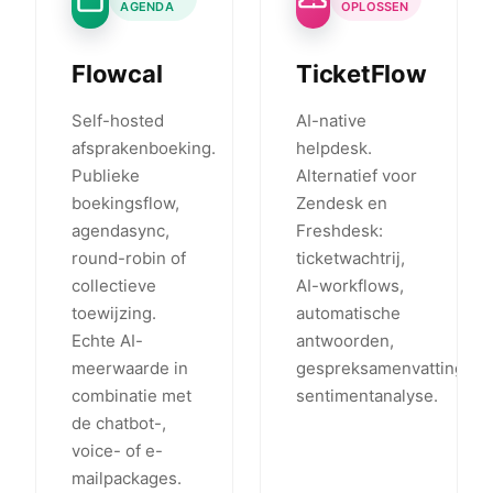
AGENDA
OPLOSSEN
Flowcal
TicketFlow
Self-hosted
AI-native
afsprakenboeking.
helpdesk.
Publieke
Alternatief voor
boekingsflow,
Zendesk en
agendasync,
Freshdesk:
round-robin of
ticketwachtrij,
collectieve
AI-workflows,
toewijzing.
automatische
Echte AI-
antwoorden,
meerwaarde in
gespreksamenvattingen,
combinatie met
sentimentanalyse.
de chatbot-,
voice- of e-
mailpackages.