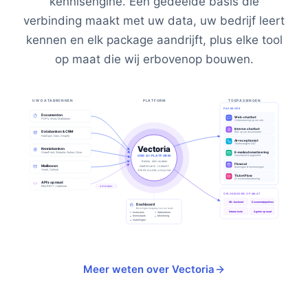
kennisengine. Eén gedeelde basis die
verbinding maakt met uw data, uw bedrijf leert
kennen en elk package aandrijft, plus elke tool
op maat die wij erbovenop bouwen.
UW DATABRONNEN
PLATFORM
TOEPASSINGEN
PACKAGES
Documenten
Web-chatbot
PDF's, Word, Markdown
Ondersteuning op uw site
Interne chatbot
Databanken & CRM
RAG op uw documenten
HubSpot, Odoo, Shopify
AI-receptionist
Telefoonagent 24/7
Vectoria
Kennisbanken
E-mailautomatisering
SharePoint, Website, Notion, Drive
Gesorteerd & opgesteld
ONS AI-PLATFORM
Kennis · slim zoeken
Flowcal
Mailboxen
dashboard · toezicht
Boekingen & herinneringen
Gmail, Outlook
Elk AI-model, ook privé
TicketFlow
AI-ticketondersteuning
API's op maat
Elke REST / webhook
OPTIONEEL
OPLOSSINGEN OP MAAT
ML-backend
Documentpipelines
Dashboard
Beveiligde toegang voor uw team
Interne tools
Agents op maat
Instructies
Statistieken
Kennisbank
Monitoring
Instellingen
Meer weten over Vectoria