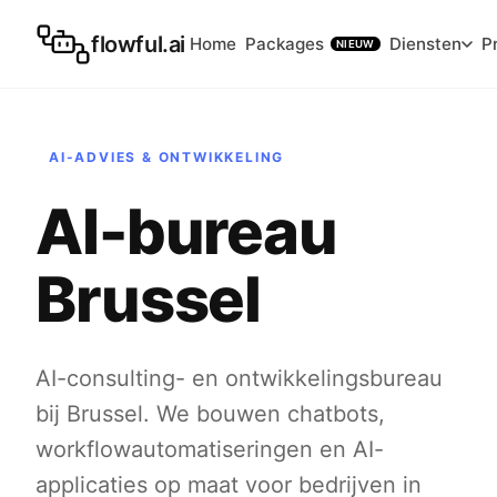
flowful.ai
Home
Packages
Diensten
P
NIEUW
AI-ADVIES & ONTWIKKELING
AI-bureau
Brussel
AI-consulting- en ontwikkelingsbureau
bij Brussel. We bouwen chatbots,
workflowautomatiseringen en AI-
applicaties op maat voor bedrijven in