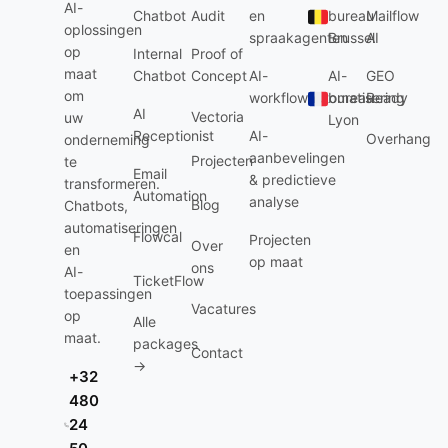
AI-
Chatbot
Audit
en
bureau
Mailflow
oplossingen
spraakagenten
Brussel
AI
op
Internal
Proof of
maat
Chatbot
Concept
AI-
AI-
GEO
om
workflowautomatisering
bureau
Ready
AI
Vectoria
uw
Lyon
Receptionist
AI-
Overhang
onderneming
aanbevelingen
Projecten
te
Email
& predictieve
transformeren.
Automation
analyse
Blog
Chatbots,
automatiseringen
Flowcal
Projecten
Over
en
op maat
ons
AI-
TicketFlow
toepassingen
Vacatures
op
Alle
maat.
packages
Contact
→
+32
480
24