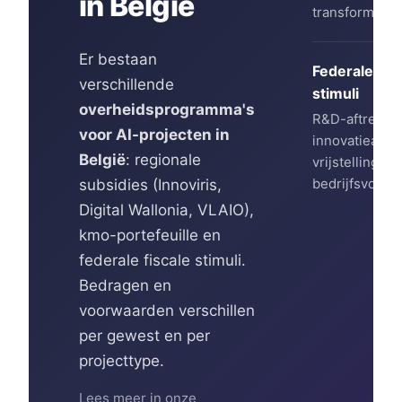
in België
transformatie
Er bestaan
Federale fisc
verschillende
stimuli
overheidsprogramma's
R&D-aftrek,
voor AI-projecten in
innovatieaftre
België
: regionale
vrijstelling va
bedrijfsvoorh
subsidies (Innoviris,
Digital Wallonia, VLAIO),
kmo-portefeuille en
federale fiscale stimuli.
Bedragen en
voorwaarden verschillen
per gewest en per
projecttype.
Lees meer in onze