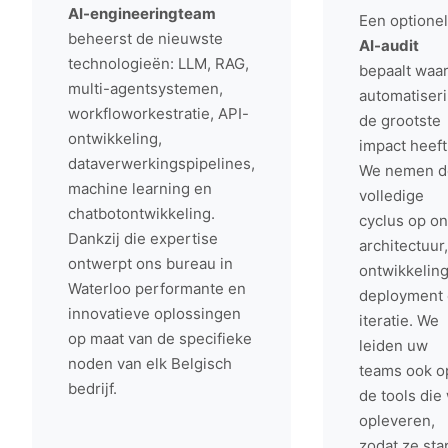
AI-engineeringteam
Een optione
beheerst de nieuwste
AI-audit
technologieën: LLM, RAG,
bepaalt waa
multi-agentsystemen,
automatiser
workfloworkestratie, API-
de grootste
ontwikkeling,
impact heeft
dataverwerkingspipelines,
We nemen d
machine learning en
volledige
chatbotontwikkeling.
cyclus op on
Dankzij die expertise
architectuur,
ontwerpt ons bureau in
ontwikkeling
Waterloo performante en
deployment
innovatieve oplossingen
iteratie. We
op maat van de specifieke
leiden uw
noden van elk Belgisch
teams ook o
bedrijf.
de tools die
opleveren,
zodat ze sta