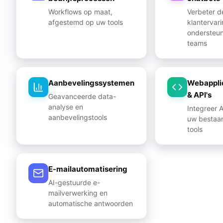
Workflows op maat,
Verbeter d
afgestemd op uw tools
klantervar
ondersteu
teams
Aanbevelingssystemen
Webappli
& API's
Geavanceerde data-
analyse en
Integreer A
aanbevelingstools
uw bestaa
tools
E-mailautomatisering
AI-gestuurde e-
mailverwerking en
automatische antwoorden