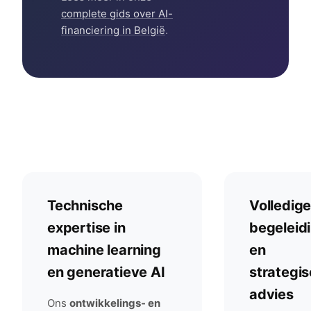
complete gids over AI-
financiering in België
.
Technische
Volledig
expertise in
begeleid
machine learning
en
en generatieve AI
strategi
advies
Ons
ontwikkelings- en