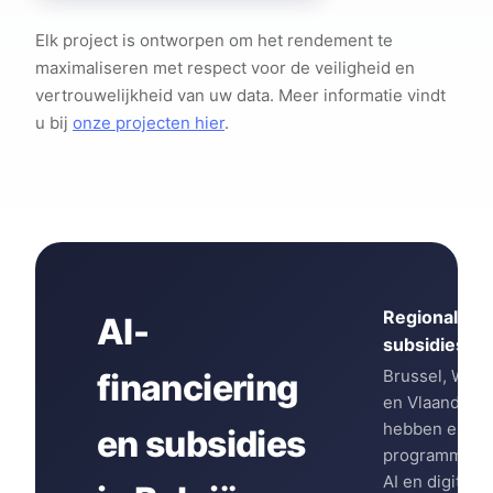
Elk project is ontworpen om het rendement te
maximaliseren met respect voor de veiligheid en
vertrouwelijkheid van uw data. Meer informatie vindt
u bij
onze projecten hier
.
Regionale
AI-
subsidies
Brussel, Wall
financiering
en Vlaandere
hebben elk ei
en subsidies
programma's 
AI en digitale