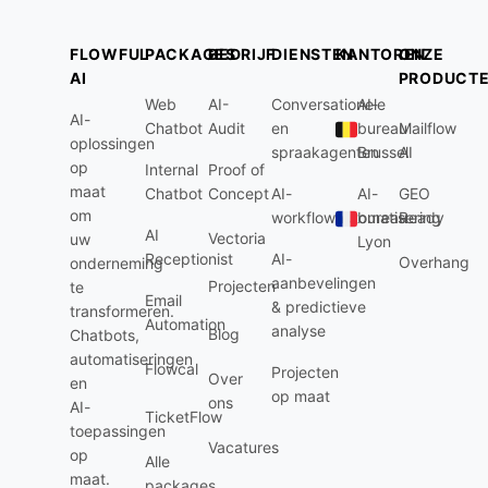
FLOWFUL
PACKAGES
BEDRIJF
DIENSTEN
KANTOREN
ONZE
AI
PRODUCT
Web
AI-
Conversationele
AI-
AI-
Chatbot
Audit
en
bureau
Mailflow
oplossingen
spraakagenten
Brussel
AI
op
Internal
Proof of
maat
Chatbot
Concept
AI-
AI-
GEO
om
workflowautomatisering
bureau
Ready
AI
Vectoria
uw
Lyon
Receptionist
AI-
Overhang
onderneming
aanbevelingen
Projecten
te
Email
& predictieve
transformeren.
Automation
analyse
Blog
Chatbots,
automatiseringen
Flowcal
Projecten
Over
en
op maat
ons
AI-
TicketFlow
toepassingen
Vacatures
op
Alle
maat.
packages