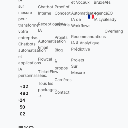
et Vocaux
Bruxelles
AI
sur
Chatbot
Proof of
mesure
Interne
Concept
Automatisation
Agence
GEO
pour
IA de
IA Lyon
Ready
Réceptionniste
Vectoria
transformer
Workflows
IA
Overhang
votre
Recommandations
Projets
entreprise.
Automatisation
IA & Analytique
Chatbots,
Email
Prédictive
Blog
automatisation
et
Flowcal
Projets
À
applications
Sur
propos
IA
TicketFlow
Mesure
personnalisées.
Carrières
Tous les
+32
packages
Contact
480
→
24
50
02