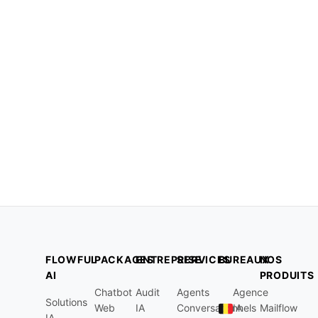
FLOWFUL
PACKAGES
ENTREPRISE
SERVICES
BUREAUX
NOS
AI
PRODUITS
Chatbot
Audit
Agents
Agence
Solutions
Web
IA
Conversationnels
IA
Mailflow
IA