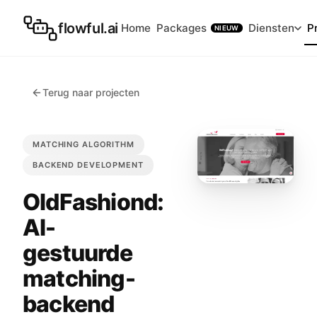
flowful.ai
Home
Packages
Diensten
P
NIEUW
Terug naar projecten
MATCHING ALGORITHM
BACKEND DEVELOPMENT
OldFashiond:
AI-
gestuurde
matching-
backend