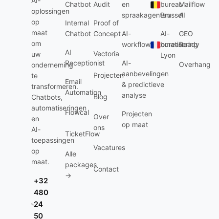
AI-
Chatbot
Audit
en
bureau
Mailflow
oplossingen
spraakagenten
Brussel
AI
op
Internal
Proof of
maat
Chatbot
Concept
AI-
AI-
GEO
om
workflowautomatisering
bureau
Ready
AI
Vectoria
uw
Lyon
Receptionist
AI-
Overhang
onderneming
aanbevelingen
Projecten
te
Email
& predictieve
transformeren.
Automation
analyse
Blog
Chatbots,
automatiseringen
Flowcal
Projecten
Over
en
op maat
ons
AI-
TicketFlow
toepassingen
Vacatures
op
Alle
maat.
packages
Contact
→
+32
480
24
50