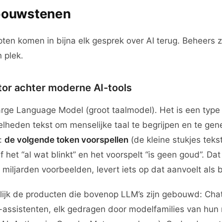
 bouwstenen
en komen in bijna elk gesprek over AI terug. Beheers ze
n plek.
tor achter moderne AI-tools
rge Language Model (groot taalmodel). Het is een type A
heden tekst om menselijke taal te begrijpen en te gene
g:
de volgende token voorspellen
(de kleine stukjes teks
 het “al wat blinkt” en het voorspelt “is geen goud”. Da
miljarden voorbeelden, levert iets op dat aanvoelt als b
lijk de producten die bovenop LLM’s zijn gebouwd: Cha
AI-assistenten, elk gedragen door modelfamilies van hun