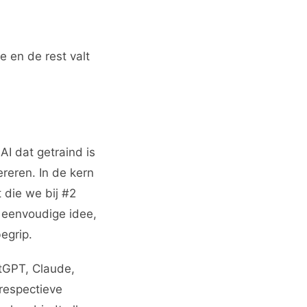
 en de rest valt
I dat getraind is
reren. In de kern
t die we bij #2
t eenvoudige idee,
egrip.
tGPT, Claude,
 respectieve