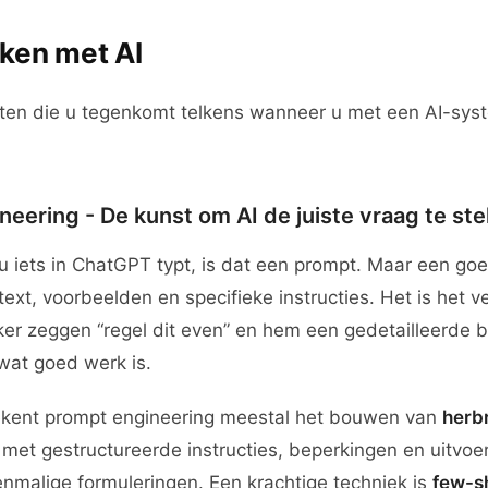
ken met AI
pten die u tegenkomt telkens wanneer u met een AI-sys
eering - De kunst om AI de juiste vraag te ste
 iets in ChatGPT typt, is dat een prompt. Maar een go
ext, voorbeelden en specifieke instructies. Het is het v
r zeggen “regel dit even” en hem een gedetailleerde b
wat goed werk is.
tekent prompt engineering meestal het bouwen van
herb
met gestructureerde instructies, beperkingen en uitvoe
malige formuleringen. Een krachtige techniek is
few-s