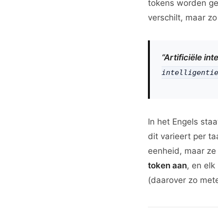
tokens worden gen
verschilt, maar z
“Artificiële in
intelligenti
In het Engels sta
dit varieert per 
eenheid, maar ze 
token aan
, en el
(daarover zo met