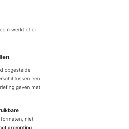
teem werkt of er
llen
ed opgestelde
erschil tussen een
riefing geven met
ruikbare
rformaten, niet
hot prompting
,