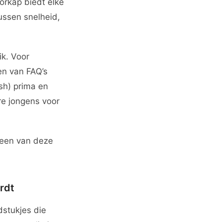
orkap biedt elke
ussen snelheid,
k. Voor
en van FAQ’s
sh) prima en
re jongens voor
 een van deze
rdt
dstukjes die