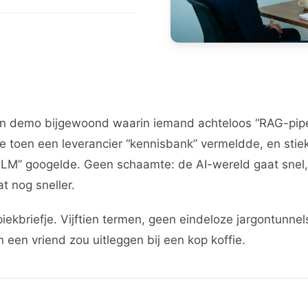
n demo bijgewoond waarin iemand achteloos “RAG-pipeli
e toen een leverancier “kennisbank” vermeldde, en sti
 LLM” googelde. Geen schaamte: de AI-wereld gaat snel
 nog sneller.
spiekbriefje. Vijftien termen, geen eindeloze jargontunnels
an een vriend zou uitleggen bij een kop koffie.