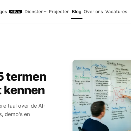
ges
Diensten
Projecten
Blog
Over ons
Vacatures
NIEUW
15 termen
t kennen
re taal over de AI-
s, demo's en