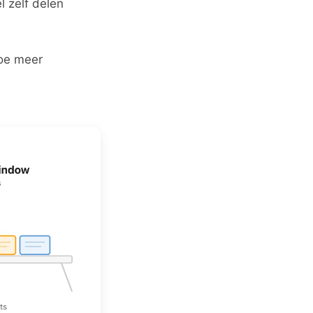
 zelf delen
hoe meer