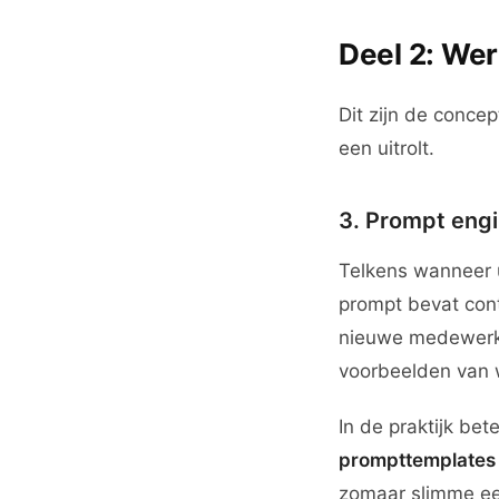
Deel 2: Wer
Dit zijn de conce
een uitrolt.
3. Prompt engin
Telkens wanneer u
prompt bevat cont
nieuwe medewerke
voorbeelden van 
In de praktijk be
prompttemplates
zomaar slimme een