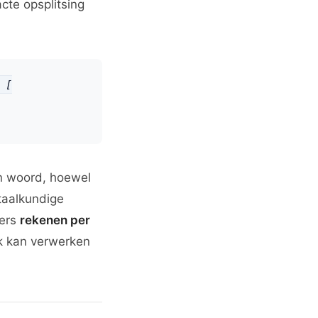
cte opsplitsing
 [
en woord, hoewel
 taalkundige
ders
rekenen per
jk kan verwerken