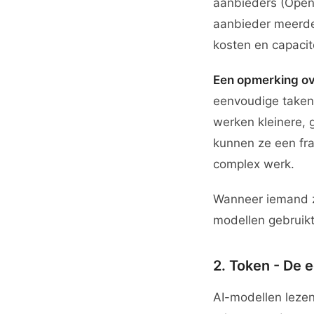
aanbieders (Open
aanbieder meerde
kosten en capacite
Een opmerking ov
eenvoudige taken
werken kleinere, 
kunnen ze een fr
complex werk.
Wanneer iemand z
modellen gebruikt
2. Token - De 
AI-modellen lezen