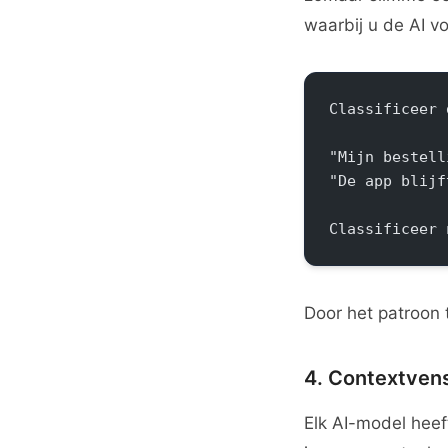
waarbij u de AI v
Classificeer 
"Mijn bestell
"De app blijf
Classificeer 
Door het patroon t
4. Contextvens
Elk AI-model hee