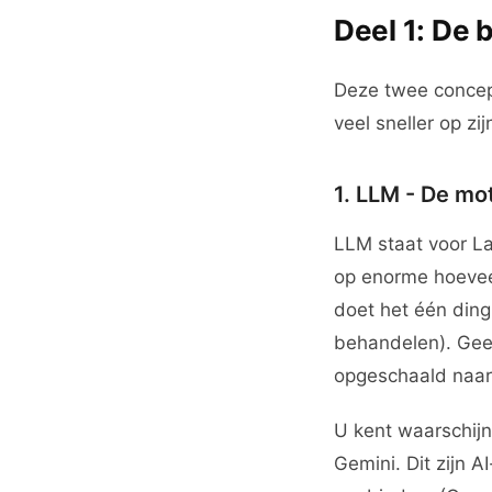
Deel 1: De
Deze twee concept
veel sneller op zij
1. LLM - De mo
LLM staat voor La
op enorme hoeveel
doet het één din
behandelen). Geef
opgeschaald naar 
U kent waarschijn
Gemini. Dit zijn 