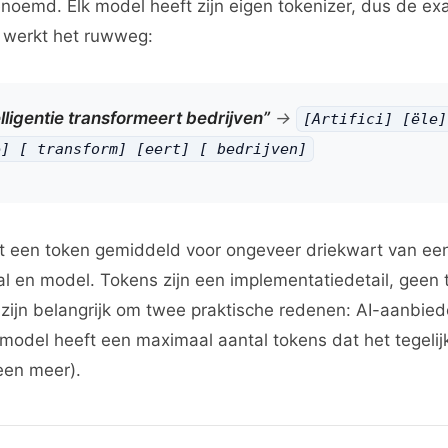
oemd. Elk model heeft zijn eigen tokenizer, dus de exa
o werkt het ruwweg:
telligentie transformeert bedrijven”
→
[Artifici] [ële]
e] [ transform] [eert] [ bedrijven]
at een token gemiddeld voor ongeveer driekwart van e
taal en model. Tokens zijn een implementatiedetail, geen
zijn belangrijk om twee praktische redenen: AI-aanbie
k model heeft een maximaal aantal tokens dat het tegeli
een meer).