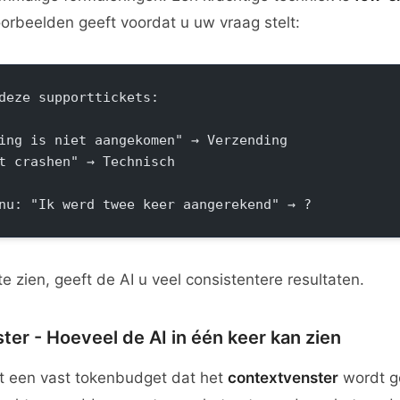
oorbeelden geeft voordat u uw vraag stelt:
deze supporttickets:
ing is niet aangekomen" → Verzending
t crashen" → Technisch
nu: "Ik werd twee keer aangerekend" → ?
e zien, geeft de AI u veel consistentere resultaten.
ter - Hoeveel de AI in één keer kan zien
ft een vast tokenbudget dat het
contextvenster
wordt 