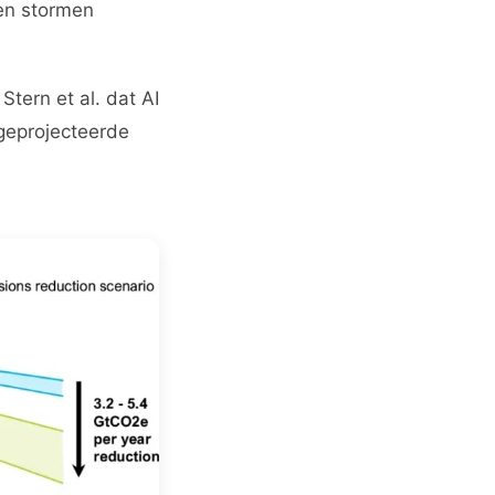
en stormen
tern et al. dat AI
geprojecteerde