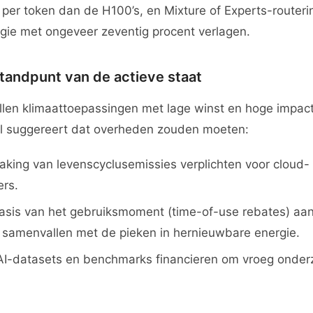
 per token dan de H100’s, en Mixture of Experts-routeri
rgie met ongeveer zeventig procent verlagen.
 standpunt van de actieve staat
llen klimaattoepassingen met lage winst en hoge impact n
el suggereert dat overheden zouden moeten:
ing van levenscyclusemissies verplichten voor cloud-
rs.
asis van het gebruiksmoment (time-of-use rebates) aan
 samenvallen met de pieken in hernieuwbare energie.
I-datasets en benchmarks financieren om vroeg onderz