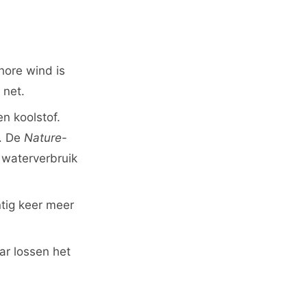
hore wind is
 net.
en koolstof.
g. De
Nature
-
 waterverbruik
ntig keer meer
ar lossen het