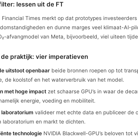
ilter: lessen uit de FT
de Financial Times merkt op dat prototypes investeerder
ldomstandigheden en dunne marges veel klimaat-AI-pil
₂-afvangmodel van Meta, bijvoorbeeld, viel uiteen tijd
 de praktijk: vier imperatieven
e uitstoot openbaar
beide bronnen roepen op tot trans
e, de koolstof en het waterverbruik van het model.
en met hoge impact
zet schaarse GPU’s in waar de deca
 namelijk energie, voeding en mobiliteit.
t laboratorium
valideer met echte data en publiceer de
n laboratorium en markt te dichten.
iënte technologie
NVIDIA Blackwell-GPU’s beloven tot vi