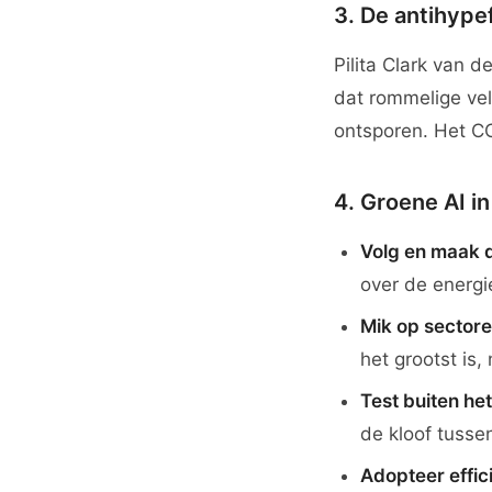
3. De antihypef
Pilita Clark van 
dat rommelige ve
ontsporen. Het CO
4. Groene AI in
Volg en maak d
over de energi
Mik op sector
het grootst is,
Test buiten he
de kloof tusse
Adopteer effic