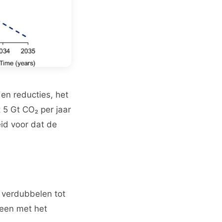
en reducties, het
 5 Gt CO₂ per jaar
eid voor dat de
l verdubbelen tot
reen met het