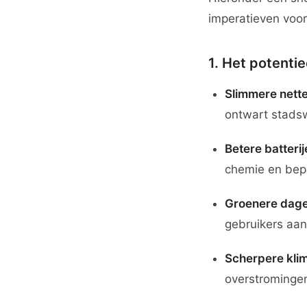
imperatieven voor
1. Het potenti
Slimmere nett
ontwart stads
Betere batteri
chemie en bep
Groenere dage
gebruikers aan
Scherpere kli
overstrominge