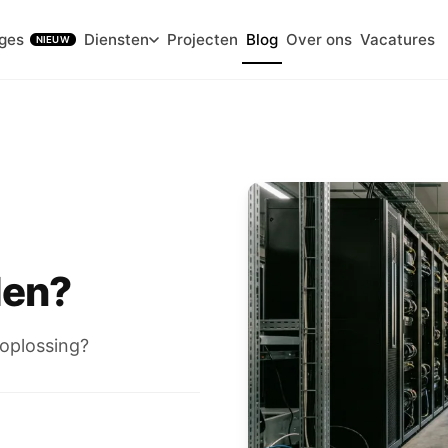
ges
Diensten
Projecten
Blog
Over ons
Vacatures
NIEUW
den?
 oplossing?