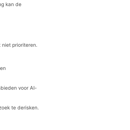
ng kan de
iet prioriteren.
 en
bieden voor AI-
oek te derisken.