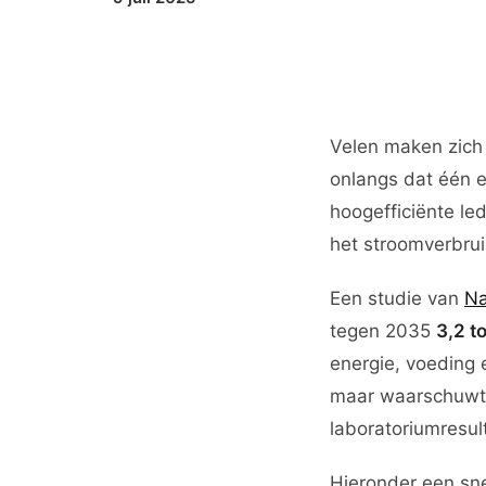
Velen maken zich
onlangs dat één 
hoogefficiënte le
het stroomverbrui
Een studie van
Na
tegen 2035
3,2 t
energie, voeding 
maar waarschuwt d
laboratoriumresul
Hieronder een sne