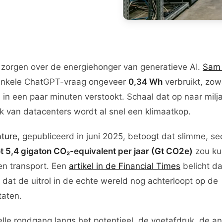
 zorgen over de energiehonger van generatieve AI.
Sam
enkele ChatGPT-vraag ongeveer
0,34 Wh
verbruikt, zow
d in een paar minuten verstookt. Schaal dat op naar mil
k van datacenters wordt al snel een klimaatkop.
ture
, gepubliceerd in juni 2025, betoogt dat slimme, se
ot 5,4 gigaton CO₂-equivalent per jaar (Gt CO2e)
zou ku
en transport. Een
artikel in de Financial Times
belicht da
at de uitrol in de echte wereld nog achterloopt op de
taten.
lle rondgang langs het potentieel, de voetafdruk, de ant