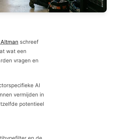
 Altman
schreef
at wat een
jarden vragen en
ctorspecifieke AI
nnen vermijden in
tzelfde potentieel
ihypefilter en de