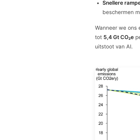
Snellere ramp
beschermen m
Wanneer we ons enk
tot
5,4 Gt CO₂e
pe
uitstoot van AI.