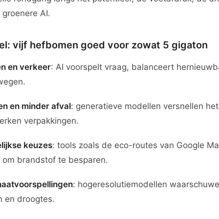
 groenere AI.
eel: vijf hefbomen goed voor zowat 5 gigaton
en en verkeer
: AI voorspelt vraag, balanceert hernieuwb
wegen.
jen en minder afval
: generatieve modellen versnellen he
erken verpakkingen.
lijkse keuzes
: tools zoals de eco-routes van Google M
 om brandstof te besparen.
maatvoorspellingen
: hogeresolutiemodellen waarschuwe
n en droogtes.