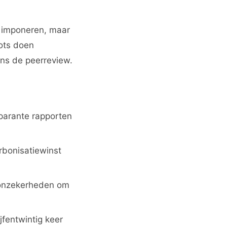
s imponeren, maar
ots doen
ens de peerreview.
parante rapporten
rbonisatiewinst
 onzekerheden om
jfentwintig keer