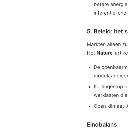
betere energie
inferentie-ene
5. Beleid: het
Markten alleen zu
Het
Nature
-artik
De openbaarmak
modelaanbiede
Kortingen op b
werklasten die
Open klimaat-A
Eindbalans