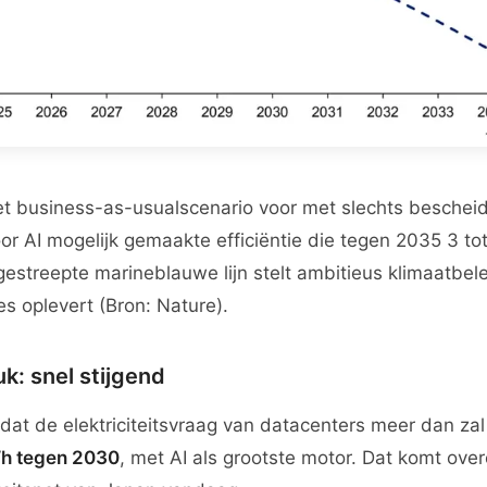
et business-as-usualscenario voor met slechts bescheid
or AI mogelijk gemaakte efficiëntie die tegen 2035 3 tot
gestreepte marineblauwe lijn stelt ambitieus klimaatbel
es oplevert (Bron: Nature).
k: snel stijgend
dat de elektriciteitsvraag van datacenters meer dan za
h tegen 2030
, met AI als grootste motor. Dat komt ove