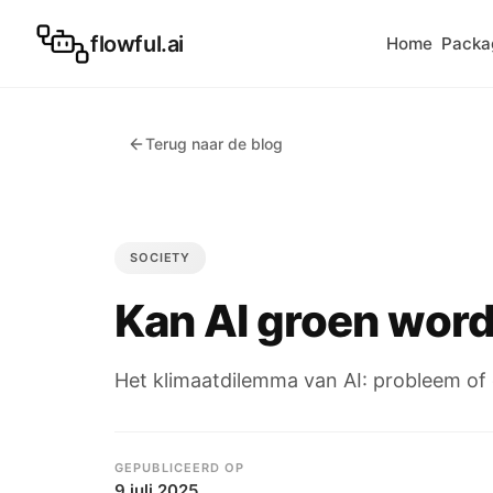
flowful.ai
Home
Packa
Terug naar de blog
SOCIETY
Kan AI groen wor
Het klimaatdilemma van AI: probleem of
GEPUBLICEERD OP
9 juli 2025